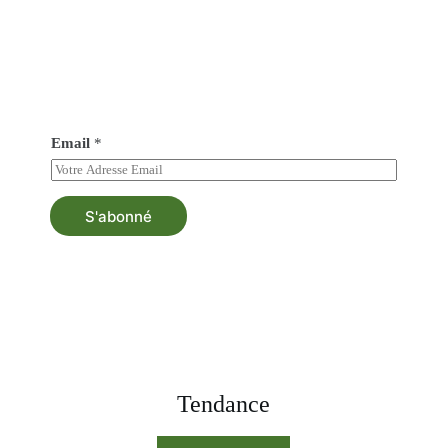
Abonné vous à notre newsletter
Soyez au courant de tout nos nouveautés et bénéficiez
d’une asistance au besoin.
Email
*
S'abonné
Tendance