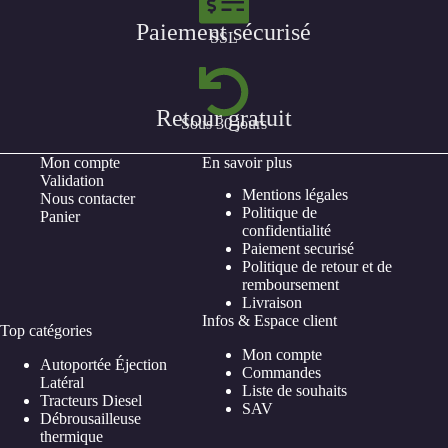
Paiement sécurisé
SSL
Retour gratuit
Sous 30 jours
Mon compte
En savoir plus
Validation
Mentions légales
Nous contacter
Politique de
Panier
confidentialité
Paiement securisé
Politique de retour et de
remboursement
Livraison
Infos & Espace client
Top catégories
Mon compte
Autoportée Éjection
Commandes
Latéral
Liste de souhaits
Tracteurs Diesel
SAV
Débrousailleuse
thermique