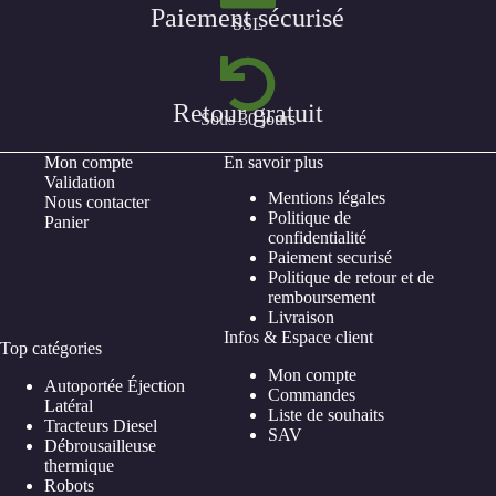
Paiement sécurisé
SSL
Retour gratuit
Sous 30 jours
Mon compte
En savoir plus
Validation
Mentions légales
Nous contacter
Politique de
Panier
confidentialité
Paiement securisé
Politique de retour et de
remboursement
Livraison
Infos & Espace client
Top catégories
Mon compte
Autoportée Éjection
Commandes
Latéral
Liste de souhaits
Tracteurs Diesel
SAV
Débrousailleuse
thermique
Robots