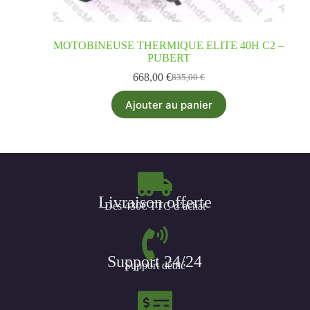
MOTOBINEUSE THERMIQUE ELITE 40H C2 –
PUBERT
668,00
€
835,00
€
Ajouter au panier
Livraison offerte
Dès 430€ TTC d’achat
Support 24/24
Support dédié