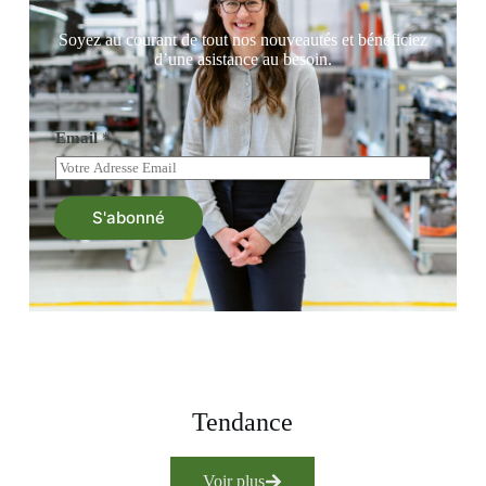
Soyez au courant de tout nos nouveautés et bénéficiez
d’une asistance au besoin.
Email
*
S'abonné
Tendance
Voir plus