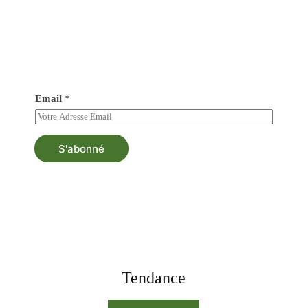
Abonné vous à notre newsletter
Soyez au courant de tout nos nouveautés et bénéficiez
d’une asistance au besoin.
Email
*
S'abonné
Tendance