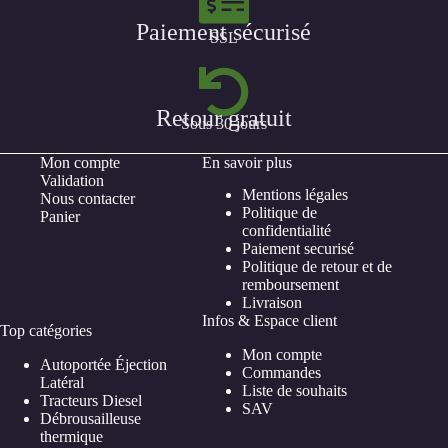
Paiement sécurisé
SSL
Retour gratuit
Sous 30 jours
Mon compte
En savoir plus
Validation
Mentions légales
Nous contacter
Politique de
Panier
confidentialité
Paiement securisé
Politique de retour et de
remboursement
Livraison
Infos & Espace client
Top catégories
Mon compte
Autoportée Éjection
Commandes
Latéral
Liste de souhaits
Tracteurs Diesel
SAV
Débrousailleuse
thermique