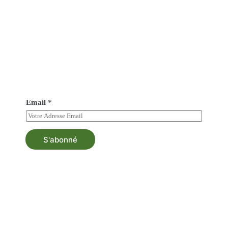
Abonné vous à notre newsletter
Soyez au courant de tout nos nouveautés et bénéficiez
d’une asistance au besoin.
Email
*
S'abonné