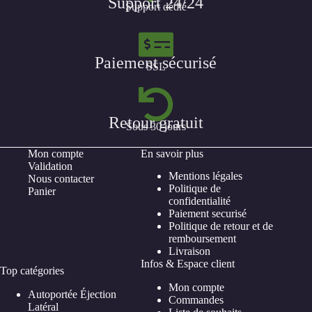
Support 24/24
Support dédié
Paiement sécurisé
SSL
Retour gratuit
Sous 30 jours
Mon compte
En savoir plus
Validation
Mentions légales
Nous contacter
Politique de
Panier
confidentialité
Paiement securisé
Politique de retour et de
remboursement
Livraison
Infos & Espace client
Top catégories
Mon compte
Autoportée Éjection
Commandes
Latéral