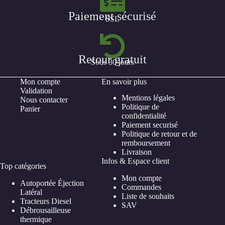
Paiement sécurisé
SSL
Retour gratuit
Sous 30 jours
Mon compte
En savoir plus
Validation
Mentions légales
Nous contacter
Politique de
Panier
confidentialité
Paiement securisé
Politique de retour et de
remboursement
Livraison
Infos & Espace client
Top catégories
Mon compte
Autoportée Éjection
Commandes
Latéral
Liste de souhaits
Tracteurs Diesel
SAV
Débrousailleuse
thermique