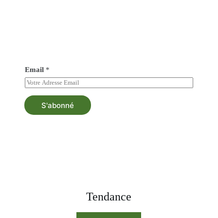
Abonné vous à notre newsletter
Soyez au courant de tout nos nouveautés et bénéficiez
d’une asistance au besoin.
Email
*
S'abonné
Tendance