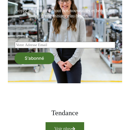
Soyez au courant de tout nos nouveautés et bénéficiez
d’une asistance au besoin.
Email
*
S'abonné
Tendance
Voir plus