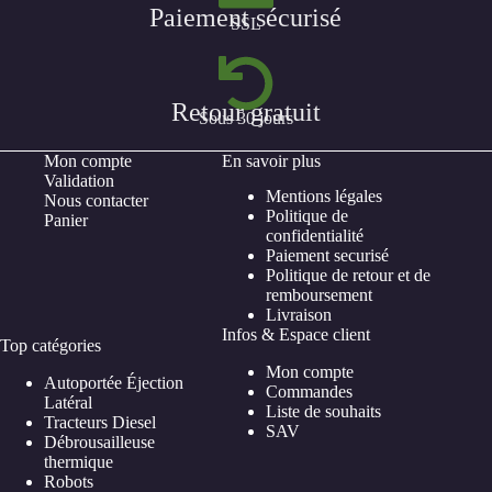
Paiement sécurisé
SSL
Retour gratuit
Sous 30 jours
Mon compte
En savoir plus
Validation
Mentions légales
Nous contacter
Politique de
Panier
confidentialité
Paiement securisé
Politique de retour et de
remboursement
Livraison
Infos & Espace client
Top catégories
Mon compte
Autoportée Éjection
Commandes
Latéral
Liste de souhaits
Tracteurs Diesel
SAV
Débrousailleuse
thermique
Robots