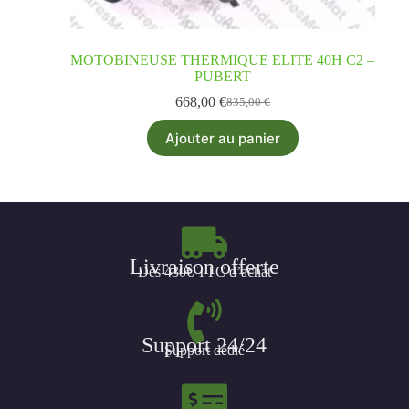
MOTOBINEUSE THERMIQUE ELITE 40H C2 –
PUBERT
668,00
€
835,00
€
Ajouter au panier
Livraison offerte
Dès 430€ TTC d’achat
Support 24/24
Support dédié