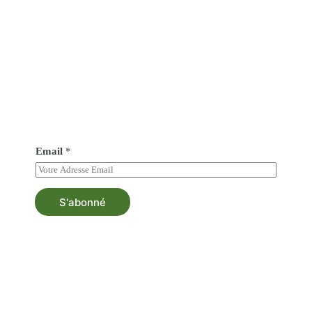
Abonné vous à notre newsletter
Soyez au courant de tout nos nouveautés et bénéficiez
d’une asistance au besoin.
Email
*
S'abonné