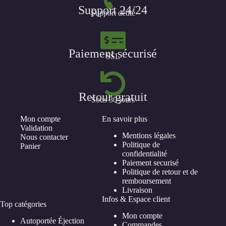
Support 24/24
Support dédié
Paiement sécurisé
SSL
Retour gratuit
Sous 30 jours
Mon compte
En savoir plus
Validation
Mentions légales
Nous contacter
Politique de
Panier
confidentialité
Paiement securisé
Politique de retour et de
remboursement
Livraison
Infos & Espace client
Top catégories
Mon compte
Autoportée Éjection
Commandes