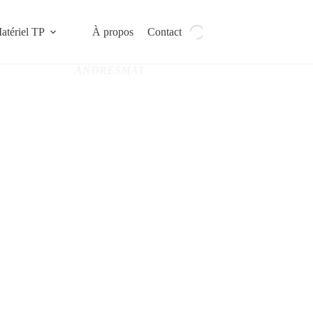
atériel TP
À propos
Contact
ANDRESMAT
,Motoculture, Jardinag
e et Aménagement du c