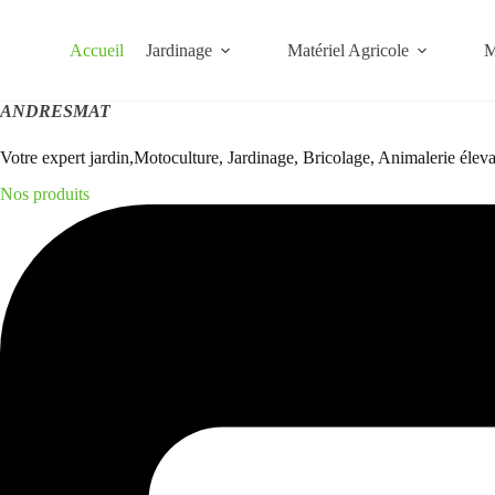
Passer
au
contenu
Accueil
Jardinage
Matériel Agricole
M
ANDRESMAT
Votre expert jardin,Motoculture, Jardinage, Bricolage, Animalerie éle
Nos produits