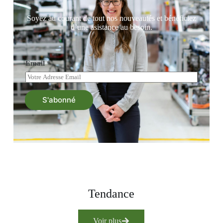
Soyez au courant de tout nos nouveautés et bénéficiez
d’une asistance au besoin.
Email
*
S'abonné
Tendance
Voir plus