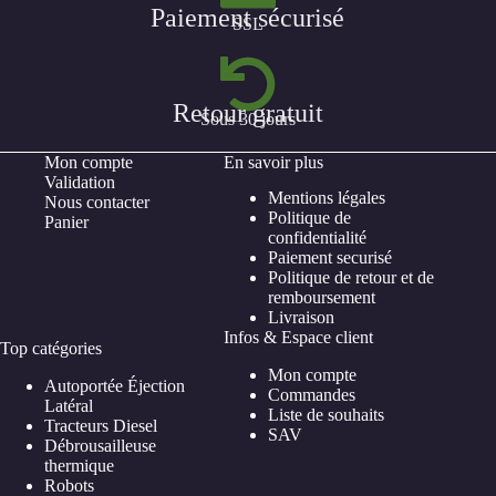
Paiement sécurisé
SSL
Retour gratuit
Sous 30 jours
Mon compte
En savoir plus
Validation
Mentions légales
Nous contacter
Politique de
Panier
confidentialité
Paiement securisé
Politique de retour et de
remboursement
Livraison
Infos & Espace client
Top catégories
Mon compte
Autoportée Éjection
Commandes
Latéral
Liste de souhaits
Tracteurs Diesel
SAV
Débrousailleuse
thermique
Robots