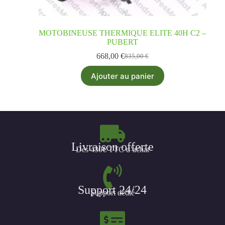
MOTOBINEUSE THERMIQUE ELITE 40H C2 –
PUBERT
668,00
€
835,00
€
Ajouter au panier
Livraison offerte
Dès 430€ TTC d’achat
Support 24/24
Support dédié