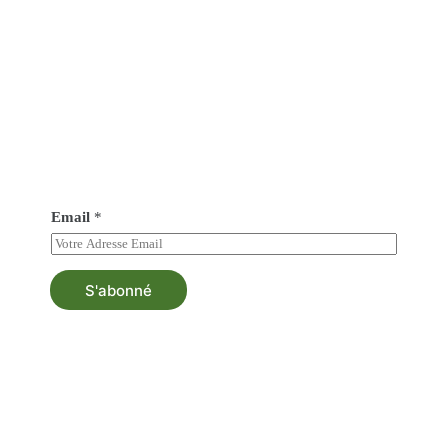
Abonné vous à notre newsletter
Soyez au courant de tout nos nouveautés et bénéficiez
d’une asistance au besoin.
Email
*
S'abonné