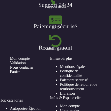
Support 24/24
Support dédié
Paiement sécurisé
SSL
Retour gratuit
Sous 30 jours
Mon compte
En savoir plus
Validation
Mentions légales
Nous contacter
Politique de
Panier
confidentialité
Paiement securisé
Politique de retour et de
remboursement
Livraison
Infos & Espace client
Top catégories
Mon compte
Autoportée Éjection
Commandes