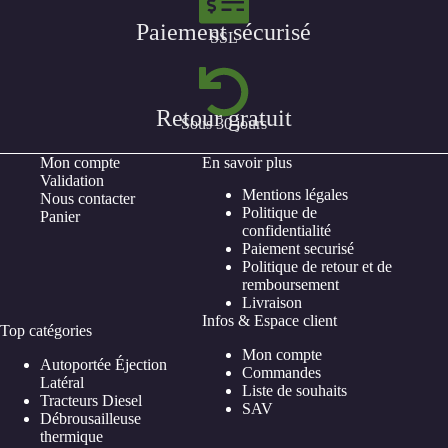
Paiement sécurisé
SSL
Retour gratuit
Sous 30 jours
Mon compte
En savoir plus
Validation
Mentions légales
Nous contacter
Politique de
Panier
confidentialité
Paiement securisé
Politique de retour et de
remboursement
Livraison
Infos & Espace client
Top catégories
Mon compte
Autoportée Éjection
Commandes
Latéral
Liste de souhaits
Tracteurs Diesel
SAV
Débrousailleuse
thermique