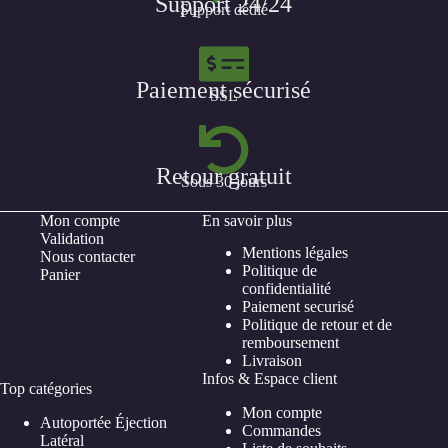
Support 24/24
Support dédié
Paiement sécurisé
SSL
Retour gratuit
Sous 30 jours
Mon compte
En savoir plus
Validation
Mentions légales
Nous contacter
Politique de
Panier
confidentialité
Paiement securisé
Politique de retour et de
remboursement
Livraison
Infos & Espace client
Top catégories
Mon compte
Autoportée Éjection
Commandes
Latéral