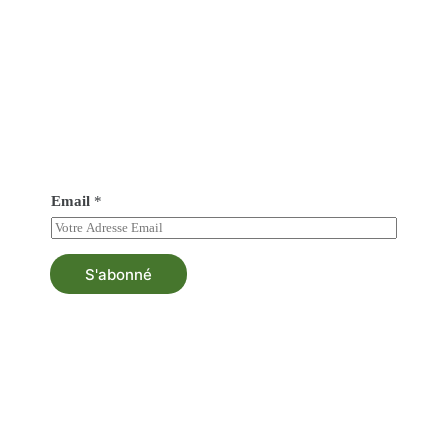
Abonné vous à notre newsletter
Soyez au courant de tout nos nouveautés et bénéficiez
d’une asistance au besoin.
Email
*
S'abonné