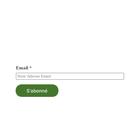
Abonné vous à notre newsletter
Soyez au courant de tout nos nouveautés et bénéficiez
d’une asistance au besoin.
Email
*
S'abonné