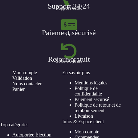
Support 24/24
Support dédié
Paiement sécurisé
SSL
Retour gratuit
Sous 30 jours
Mon compte
En savoir plus
Validation
Mentions légales
Nous contacter
Politique de
Panier
confidentialité
Paiement securisé
Politique de retour et de
remboursement
Livraison
Infos & Espace client
Top catégories
Mon compte
Autoportée Éjection
Commandes