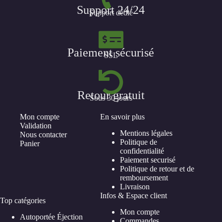
Support 24/24
Support dédié
Paiement sécurisé
SSL
Retour gratuit
Sous 30 jours
Mon compte
En savoir plus
Validation
Mentions légales
Nous contacter
Politique de
Panier
confidentialité
Paiement securisé
Politique de retour et de
remboursement
Livraison
Infos & Espace client
Top catégories
Mon compte
Autoportée Éjection
Commandes