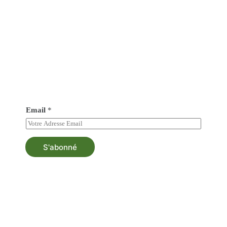
Abonné vous à notre newsletter
Soyez au courant de tout nos nouveautés et bénéficiez
d’une asistance au besoin.
Email
*
S'abonné