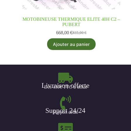
MOTOBINEUSE THERMIQUE ELITE 40H C2 –
PUBERT
668,00
€
835,00
€
Ajouter au panier
Livraison offerte
Dès 430€ TTC d’achat
Support 24/24
Support dédié