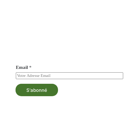
Abonné vous à notre newsletter
Soyez au courant de tout nos nouveautés et bénéficiez
d’une asistance au besoin.
Email
*
S'abonné