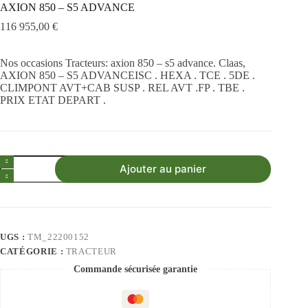
AXION 850 – S5 ADVANCE
116 955,00
€
Demander mon Devis
Nos occasions Tracteurs: axion 850 – s5 advance. Claas,
AXION 850 – S5 ADVANCEISC . HEXA . TCE . 5DE .
CLIMPONT AVT+CAB SUSP . REL AVT .FP . TBE .
PRIX ETAT DEPART .
Ajouter au panier
UGS :
TM_22200152
CATÉGORIE :
TRACTEUR
Commande sécurisée garantie