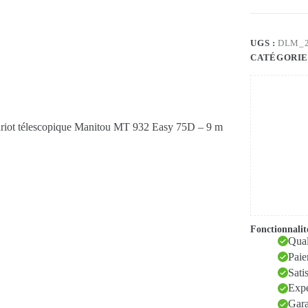
UGS :
DLM_
CATÉGORIE
Fonctionnalit
Qual
Paie
Sati
Expé
Gara