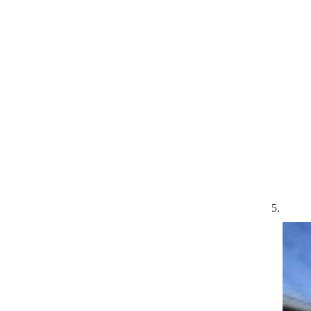
Code postal
*
Email
*
objet
*
Message
*