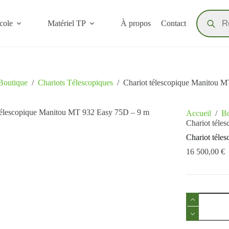
cole
Matériel TP
À propos
Contact
Boutique
/
Chariots Télescopiques
/
Chariot télescopique Manitou 
Accueil
/
Bo
Chariot tél
Chariot tél
16 500,00
€