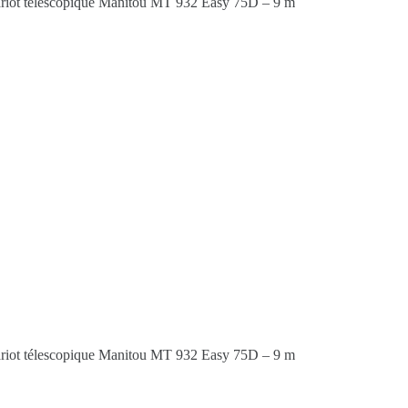
EMANDER UN DEV
Prénom
Prénom
té
*