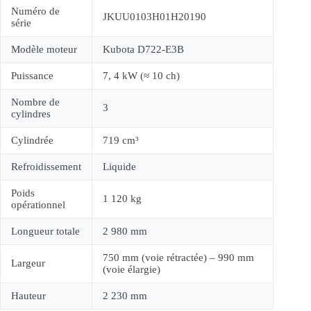
Numéro de
JKUU0103H01H20190
série
Modèle moteur
Kubota D722-E3B
Puissance
7, 4 kW (≈ 10 ch)
Nombre de
3
cylindres
Cylindrée
719 cm³
Refroidissement
Liquide
Poids
1 120 kg
opérationnel
Longueur totale
2 980 mm
750 mm (voie rétractée) – 990 mm
Largeur
(voie élargie)
Hauteur
2 230 mm