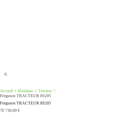
EMANDER UN DEV
Prénom
Prénom
té
*
Accueil
/
Boutique
/
Tracteur
/
Ferguson TRACTEUR 8S205
Ferguson TRACTEUR 8S205
76 730,00
€